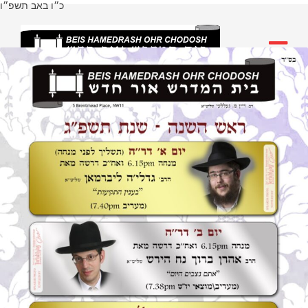
כ״ו באב תשפ״ו